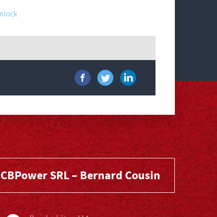
unlock
CBPower SRL – Bernard Cousin