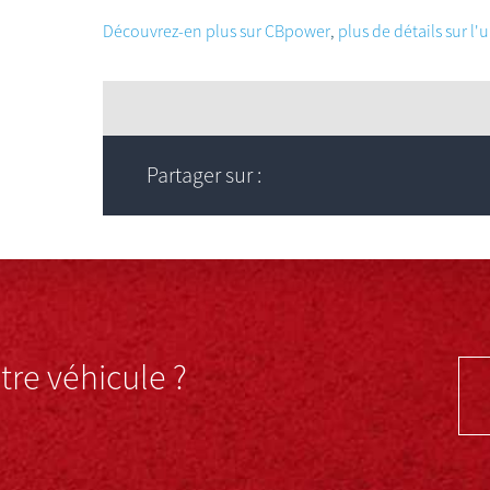
Découvrez-en plus sur CBpower
,
plus de détails sur l'
Partager sur :
re véhicule ?