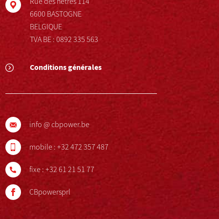
Rue des hêtres 114
6600 BASTOGNE
BELGIQUE
TVA BE : 0892 335 563
Conditions générales
info @ cbpower.be
mobile :
+32 472 357 487
fixe :
+32 61 21 51 77
CBpowersprl