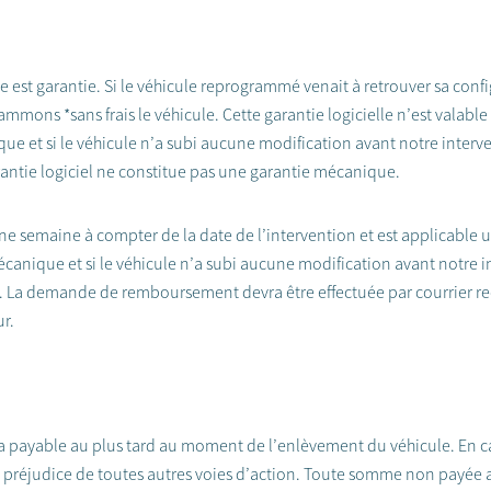
est garantie. Si le véhicule reprogrammé venait à retrouver sa config
mons *sans frais le véhicule. Cette garantie logicielle n’est valable
ue et si le véhicule n’a subi aucune modification avant notre interven
arantie logiciel ne constitue pas une garantie mécanique.
ne semaine à compter de la date de l’intervention et est applicable
écanique et si le véhicule n’a subi aucune modification avant notre int
ués. La demande de remboursement devra être effectuée par courrier
r.
sera payable au plus tard au moment de l’enlèvement du véhicule. En 
préjudice de toutes autres voies d’action. Toute somme non payée a