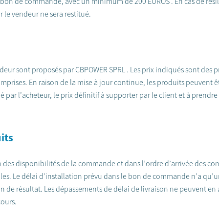
 le bon de commande, avec un minimum de 200 EUROS . En cas de rési
 le vendeur ne sera restitué.
vendeur sont proposés par CBPOWER SPRL . Les prix indiqués sont des p
comprises. En raison de la mise à jour continue, les produits peuvent
ar l’acheteur, le prix définitif à supporter par le client et à prendre
its
n des disponibilités de la commande et dans l’ordre d’arrivée des com
ules. Le délai d’installation prévu dans le bon de commande n’a qu’u
on de résultat. Les dépassements de délai de livraison ne peuvent en
ours.