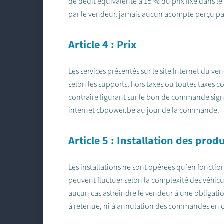
de dédit équivalente à 15 % du prix fixé dans
par le vendeur, jamais aucun acompte perçu par
Article 4 : Prix
Les services présentés sur le site Internet du 
selon les supports, hors taxes ou toutes taxes 
contraire figurant sur le bon de commande signé p
internet cbpower.be au jour de la commande.
Article 5 : Installation des produ
Les installations ne sont opérées qu’en fonctio
peuvent fluctuer selon la complexité des véhic
aucun cas astreindre le vendeur à une obligati
à retenue, ni à annulation des commandes en c