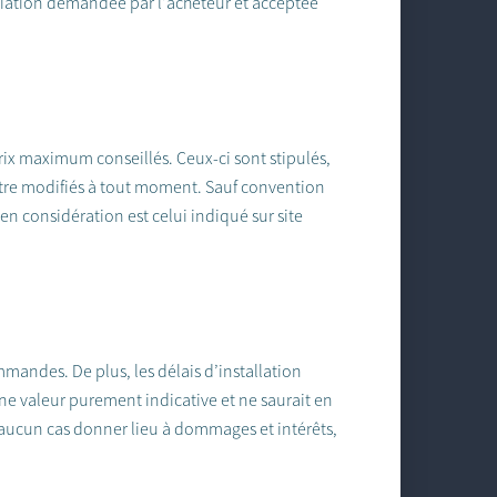
liation demandée par l’acheteur et acceptée
rix maximum conseillés. Ceux-ci sont stipulés,
 être modifiés à tout moment. Sauf convention
 en considération est celui indiqué sur site
mandes. De plus, les délais d’installation
ne valeur purement indicative et ne saurait en
 aucun cas donner lieu à dommages et intérêts,