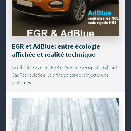
EGR et AdBlue: entre écologie
affichée et réalité technique
Le rôle des systèmes EGR et AdBlue EGR signifie Exhaust
Gas Recirculation. Le principe est de réinjecter une
partie des …