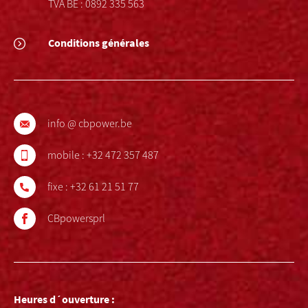
TVA BE : 0892 335 563
Conditions générales
info @ cbpower.be
mobile :
+32 472 357 487
fixe :
+32 61 21 51 77
CBpowersprl
Heures d´ouverture :