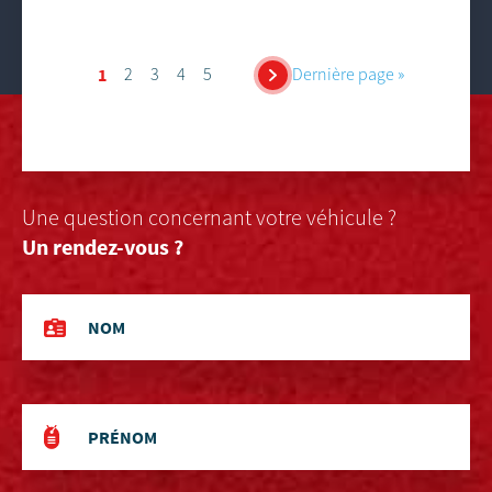
1
2
3
4
5
…
Dernière page »
Une question concernant votre véhicule ?
Un rendez-vous ?