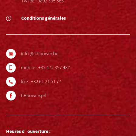
TVA BE : 0892 335 563
Conditions générales
info @ cbpower.be
mobile :
+32 472 357 487
fixe :
+32 61 21 51 77
CBpowersprl
Heures d´ouverture :