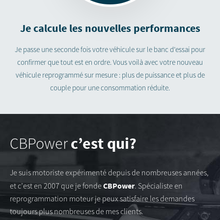
Je calcule les nouvelles performances
Je passe une seconde fois votre véhicule sur le banc d’essai pour
confirmer que tout est en ordre. Vous voilà avec votre nouveau
véhicule reprogrammé sur mesure : plus de puissance et plus de
couple pour une consommation réduite.
c’est qui?
CBPower
Je suis motoriste expérimenté depuis de nombreuses années,
CBPower
et c’est en 2007 que je fonde
. Spécialiste en
reprogrammation moteur je peux satisfaire les demandes
toujours plus nombreuses de mes clients.