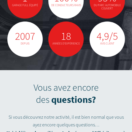
GARAGE FULL ÉQUIPÉ
DE CONDUCTEURS RAVIS
DU PARC AUTOMOBILE
COUVERT
2007
18
4,9/5
DEPUIS
ANNÉES D'EXPÉRIENCE
AVIS CLIENT
Vous avez encore
questions?
des
Si vous découvrez notre activité, il est bien normal que vous
ayez encore quelques questions…