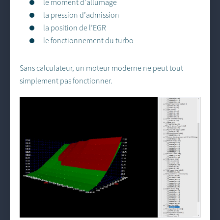
le moment d’allumage
la pression d’admission
la position de l’EGR
le fonctionnement du turbo
Sans calculateur, un moteur moderne ne peut tout
simplement pas fonctionner.