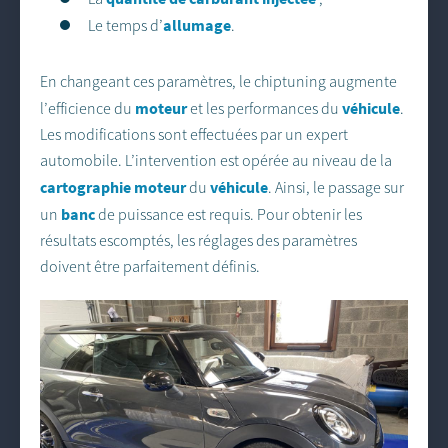
allumage
Le temps d’
.
En changeant ces paramètres, le chiptuning augmente
moteur
véhicule
l’efficience du
et les performances du
.
Les modifications sont effectuées par un expert
automobile. L’intervention est opérée au niveau de la
cartographie moteur
véhicule
du
. Ainsi, le passage sur
banc
un
de puissance est requis. Pour obtenir les
résultats escomptés, les réglages des paramètres
doivent être parfaitement définis.