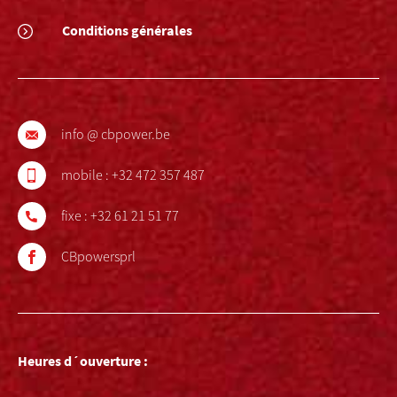
Conditions générales
info @ cbpower.be
mobile :
+32 472 357 487
fixe :
+32 61 21 51 77
CBpowersprl
Heures d´ouverture :