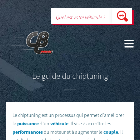
Le guide du chiptuning
Le chiptuning est un processus qui permet d’améliorer
puissance
véhicule
la
d’un
. Il vise à accroître les
performances
couple
du moteur et à augmenter le
. Il